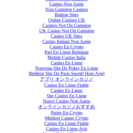
Casino Non Aams
Non Gamstop Casinos
Betting Sites
Online Casinos UK
Casinos Not On Gamstop
UK Casino Not On Gamstop
Casino UK Sites
Casino Italiani Non Aams
Casino En Crypto
Pari En Ligne Belgique
Mobile Casino Italia
Casino En Ligne
Nouveau Site De Poker En Ligne
Meilleur Site De Paris Sportif Hors Arjel
アプリ オンラインカジノ
Casino En Ligne Fiable
Casino En Ligne
Site Casino En Ligne
Nuovi Casino Non Aams
オンラインカジノおすすめ
Parier En Crypto
Migliori Casino Crypto
Casino En Ligne Fiable
Casino En Ligne Avis